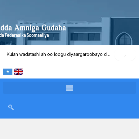
Skip
to
content
Kulan wadatashi ah oo loogu diyaargaroobayo dib-u-eegista waxqabadka Wasaaradda Amniga Gudaha