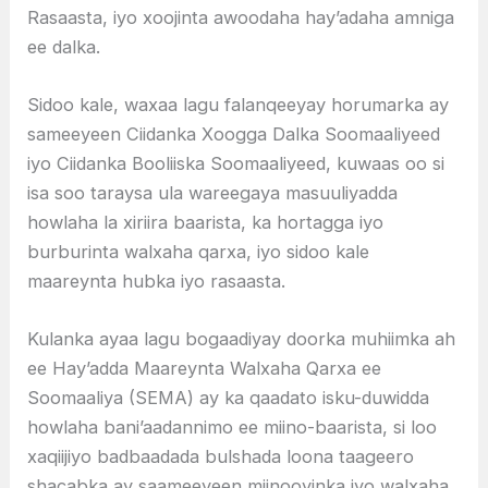
Rasaasta, iyo xoojinta awoodaha hay’adaha amniga
ee dalka.
Sidoo kale, waxaa lagu falanqeeyay horumarka ay
sameeyeen Ciidanka Xoogga Dalka Soomaaliyeed
iyo Ciidanka Booliiska Soomaaliyeed, kuwaas oo si
isa soo taraysa ula wareegaya masuuliyadda
howlaha la xiriira baarista, ka hortagga iyo
burburinta walxaha qarxa, iyo sidoo kale
maareynta hubka iyo rasaasta.
Kulanka ayaa lagu bogaadiyay doorka muhiimka ah
ee Hay’adda Maareynta Walxaha Qarxa ee
Soomaaliya (SEMA) ay ka qaadato isku-duwidda
howlaha bani’aadannimo ee miino-baarista, si loo
xaqiijiyo badbaadada bulshada loona taageero
shacabka ay saameeyeen miinooyinka iyo walxaha