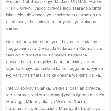
Mudane Cabdimaalik, iyo Madaxa UNMAS, Marwo
Fran O’Grady, iyadoo diiradda lagu saaray xoojinta
iskaashiga dowladda iyo saaxiibbada caalamiga ah
ee dhinacyada la xiriira miinooyinka iyo walxaha
qarxa.
Qorshahan wada-shaqeyneed ayaa ah madal ay
hoggaaminayso Dowladda Federaalka Soomaaliya,
taas oo fududeysa isku-duwidda hay’adaha
dowladda si loo hirgeliyo hannaan mideysan oo
lagu xoojinayo dadaallada ka hortagga miinooyinka
iyo yaraynta khataraha ka dhasha walxaha qarxa.
Intii uu socday kulanka, waxaa si gaar ah diiradda
loo saaray hirgelinta Istaraatiijiyadda Qaranka ee Ka
Hortagga Miinooyinka iyo Walxaha Qarxa,
horumarinta qorshayaasha Maareynta Hubka iyo