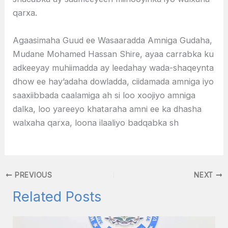
qarxa.
Agaasimaha Guud ee Wasaaradda Amniga Gudaha,
Mudane Mohamed Hassan Shire, ayaa carrabka ku
adkeeyay muhiimadda ay leedahay wada-shaqeynta
dhow ee hay’adaha dowladda, ciidamada amniga iyo
saaxiibbada caalamiga ah si loo xoojiyo amniga
dalka, loo yareeyo khataraha amni ee ka dhasha
walxaha qarxa, loona ilaaliyo badqabka sh
PREVIOUS
NEXT
Related Posts