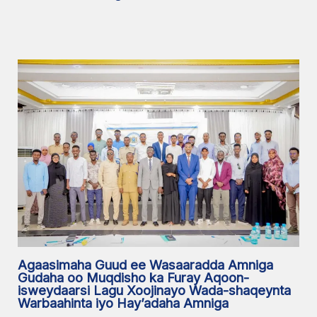
Agaasimaha Guud ee Wasaaradda Amniga
Gudaha oo Muqdisho ka Furay Aqoon-
isweydaarsi Lagu Xoojinayo Wada-shaqeynta
Warbaahinta iyo Hay’adaha Amniga