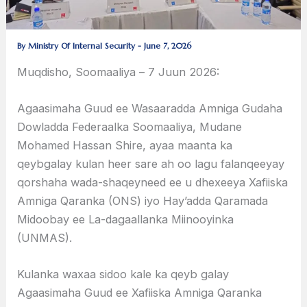
By
Ministry Of Internal Security
-
June 7, 2026
Muqdisho, Soomaaliya – 7 Juun 2026:
Agaasimaha Guud ee Wasaaradda Amniga Gudaha
Dowladda Federaalka Soomaaliya, Mudane
Mohamed Hassan Shire, ayaa maanta ka
qeybgalay kulan heer sare ah oo lagu falanqeeyay
qorshaha wada-shaqeyneed ee u dhexeeya Xafiiska
Amniga Qaranka (ONS) iyo Hay’adda Qaramada
Midoobay ee La-dagaallanka Miinooyinka
(UNMAS).
Kulanka waxaa sidoo kale ka qeyb galay
Agaasimaha Guud ee Xafiiska Amniga Qaranka