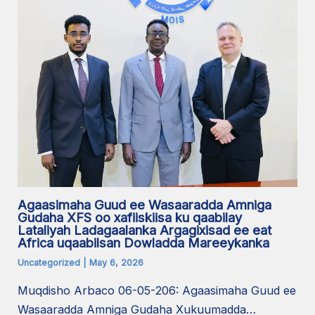
Agaasimaha Guud ee Wasaaradda Amniga
Gudaha XFS oo xafiiskiisa ku qaabilay
Lataliyah Ladagaalanka Argagixisad ee eat
Africa uqaabilsan Dowladda Mareeykanka
Uncategorized
|
May 6, 2026
Muqdisho Arbaco 06-05-206: Agaasimaha Guud ee
Wasaaradda Amniga Gudaha Xukuumadda…