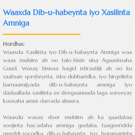
Waaxda Dib-u-habeynta iyo Xasilinta
Amniga
Hordhac
Waaxda Xasilinta iyo Dib-u-habaynta Amniga waa
waax muhiim ah oo talo-bixin siisa Agaasimaha
Guud. Waxay bixisaa hagid istiraatiiji ah oo ku
saabsan qorsheynta, isku-dubbaridka, iyo hirgelinta
barnaamijyada dib-u-habaynta amniga iyo
dadaallada xasilinta ee deegaannada laga xoreeyay
kooxaha amni-darrada abuura.
Waaxdu waxay door muhiim ah ka qaadataa
xoojinta hay’adaha amniga gudaha, taageeridda
geeddi-socodka dib-u-habaynta, iyo horumarinta