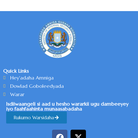
Quick Links
Hey'adaha Amniga
Dowlad Goboleedyada
Warar
Isdiiwaangeli si aad u hesho wararkii ugu dambeeyey
iyo faahfaahinta munaasabadaha
Rukumo Warsidaha
F
X