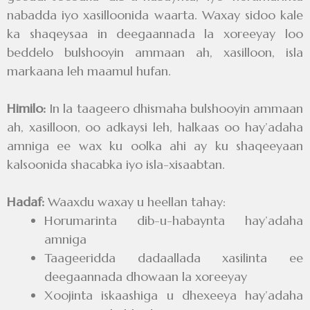
nabadda iyo xasilloonida waarta. Waxay sidoo kale
ka shaqeysaa in deegaannada la xoreeyay loo
beddelo bulshooyin ammaan ah, xasilloon, isla
markaana leh maamul hufan.
Himilo:
In la taageero dhismaha bulshooyin ammaan
ah, xasilloon, oo adkaysi leh, halkaas oo hay’adaha
amniga ee wax ku oolka ahi ay ku shaqeeyaan
kalsoonida shacabka iyo isla-xisaabtan.
Hadaf:
Waaxdu waxay u heellan tahay:
Horumarinta dib-u-habaynta hay’adaha
amniga
Taageeridda dadaallada xasilinta ee
deegaannada dhowaan la xoreeyay
Xoojinta iskaashiga u dhexeeya hay’adaha