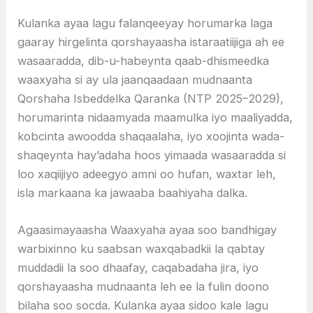
Kulanka ayaa lagu falanqeeyay horumarka laga
gaaray hirgelinta qorshayaasha istaraatiijiga ah ee
wasaaradda, dib-u-habeynta qaab-dhismeedka
waaxyaha si ay ula jaanqaadaan mudnaanta
Qorshaha Isbeddelka Qaranka (NTP 2025–2029),
horumarinta nidaamyada maamulka iyo maaliyadda,
kobcinta awoodda shaqaalaha, iyo xoojinta wada-
shaqeynta hay’adaha hoos yimaada wasaaradda si
loo xaqiijiyo adeegyo amni oo hufan, waxtar leh,
isla markaana ka jawaaba baahiyaha dalka.
Agaasimayaasha Waaxyaha ayaa soo bandhigay
warbixinno ku saabsan waxqabadkii la qabtay
muddadii la soo dhaafay, caqabadaha jira, iyo
qorshayaasha mudnaanta leh ee la fulin doono
bilaha soo socda. Kulanka ayaa sidoo kale lagu