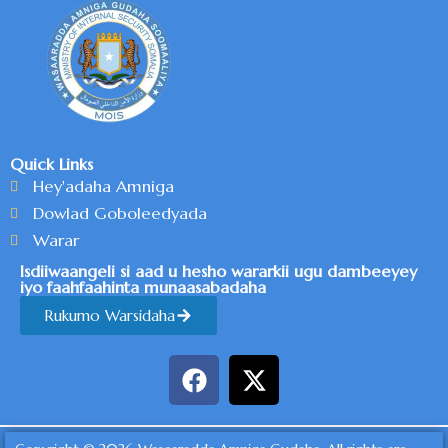
Quick Links
Hey'adaha Amniga
Dowlad Goboleedyada
Warar
Isdiiwaangeli si aad u hesho wararkii ugu dambeeyey
iyo faahfaahinta munaasabadaha
Rukumo Warsidaha
F
X
a
-
c
t
e
w