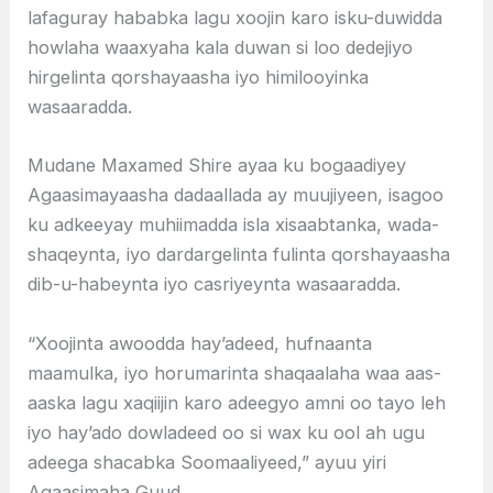
lafaguray hababka lagu xoojin karo isku-duwidda
howlaha waaxyaha kala duwan si loo dedejiyo
hirgelinta qorshayaasha iyo himilooyinka
wasaaradda.
Mudane Maxamed Shire ayaa ku bogaadiyey
Agaasimayaasha dadaallada ay muujiyeen, isagoo
ku adkeeyay muhiimadda isla xisaabtanka, wada-
shaqeynta, iyo dardargelinta fulinta qorshayaasha
dib-u-habeynta iyo casriyeynta wasaaradda.
“Xoojinta awoodda hay’adeed, hufnaanta
maamulka, iyo horumarinta shaqaalaha waa aas-
aaska lagu xaqiijin karo adeegyo amni oo tayo leh
iyo hay’ado dowladeed oo si wax ku ool ah ugu
adeega shacabka Soomaaliyeed,” ayuu yiri
Agaasimaha Guud.