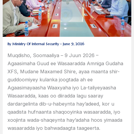
By
Ministry Of Internal Security
-
June 9, 2026
Muqdisho, Soomaaliya – 9 Juun 2026 –
Agaasimaha Guud ee Wasaaradda Amniga Gudaha
XFS, Mudane Maxamed Shire, ayaa maanta shir-
guddoomiyey kulanka joogtada ah ee
Agaasimayaasha Waaxyaha iyo La-taliyeyaasha
Wasaaradda, kaas oo diiradda lagu saaray
dardargelinta dib-u-habeynta hay’adeed, kor u
qaadista hufnaanta shaqooyinka wasaaradda, iyo
xoojinta wada-shaqeynta hay’adaha hoos yimaada
wasaaradda iyo bahwadaagta taageerta.