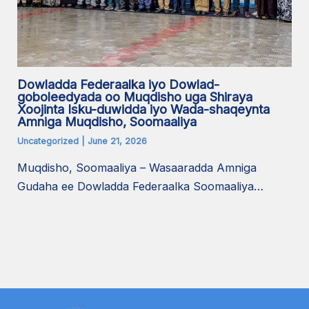
Dowladda Federaalka iyo Dowlad-
goboleedyada oo Muqdisho uga Shiraya
Xoojinta Isku-duwidda iyo Wada-shaqeynta
Amniga Muqdisho, Soomaaliya
Uncategorized
|
June 21, 2026
Muqdisho, Soomaaliya – Wasaaradda Amniga
Gudaha ee Dowladda Federaalka Soomaaliya…